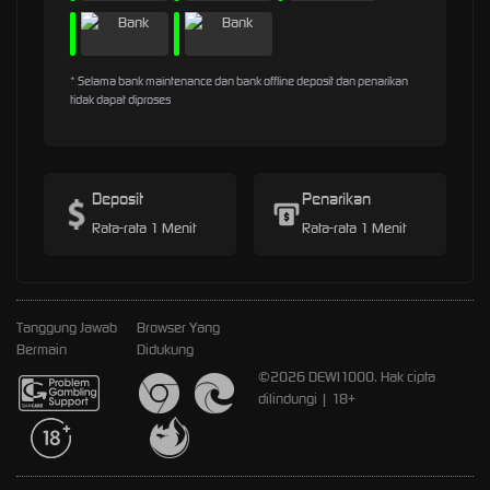
* Selama bank maintenance dan bank offline deposit dan penarikan
tidak dapat diproses
Deposit
Penarikan
Rata-rata 1 Menit
Rata-rata 1 Menit
Tanggung Jawab
Browser Yang
Bermain
Didukung
©2026 DEWI1000. Hak cipta
dilindungi | 18+