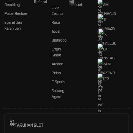
Referral
Gambling
ficial
AM
Live
Pusat Bantuan
Casino
HEYLIN
K
Syarat dan
Race
Ketentuan
MEZIN
Togel
K
Olahraga
FACEBO
Crash
OK
Game
INSTAG
Arcade
RAM
Poker
X/TWIT
TER
E-Sports
Sabung
Ayam
TARUHAN SLOT