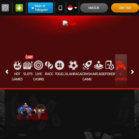
Main di
MASUK
DAFTAR
Telegram
HOT
SLOTS
LIVE
RACE
TOGEL
OLAHRAGA
CRASH
ARCADE
POKER
E-
SABUN
GAMES
CASINO
GAME
SPORTS
AYAM
i