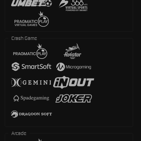
Crash Game
Arcade