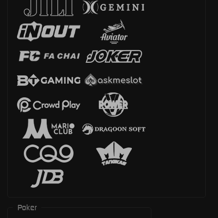
Poker