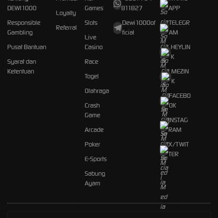
DEWI1000
Games
811827
APP
Loyalty
Responsible
Slots
Dewi1000of
TELEGR
Referral
Gambling
ficial
AM
Live
Pusat Bantuan
Casino
HEYLIN
K
Syarat dan
Race
Ketentuan
MEZIN
Togel
K
Olahraga
FACEBO
Crash
OK
Game
INSTAG
Arcade
RAM
Poker
X/TWIT
TER
E-Sports
Sabung
Ayam