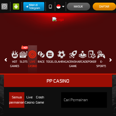
Main di
MASUK
DAFTAR
Telegram
HOT
SLOTS
LIVE
RACE
TOGEL
OLAHRAGA
CRASH
ARCADE
POKER
E-
SABUN
GAMES
CASINO
GAME
SPORTS
AYAM
PP CASINO
Semua
Live
Crash
permainan
Casino
Game